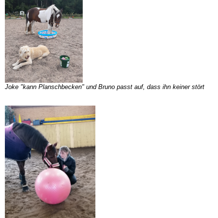
Joke "kann Planschbecken" und Bruno passt auf, dass ihn keiner stört